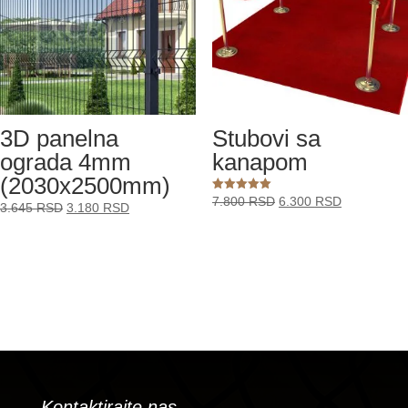
3D panelna
Stubovi sa
ograda 4mm
kanapom
(2030x2500mm)
Originalna
Trenutna
Ocenjeno
7.800
RSD
6.300
RSD
Originalna
Trenutna
3.645
RSD
3.180
RSD
sa
cena
cena
5.00
cena
cena
od 5
je
je:
je
je:
bila:
6.300 RSD.
bila:
3.180 RSD.
7.800 RSD.
3.645 RSD.
Kontaktirajte nas