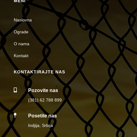
MENI
Naslovna
Ograde
O nama
Kontakt
KONTAKTIRAJTE NAS

Pozovite nas
(381) 62 788 899

Posetite nas
Indjija, Srbija