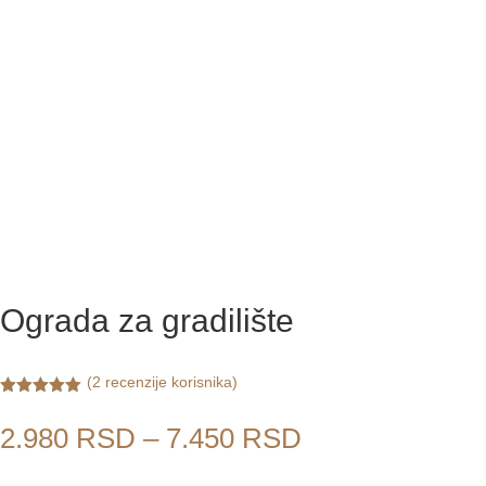
Ograda za gradilište
(
2
recenzije korisnika)
Ocenjeno
5.00
od 5
Raspon
2.980
RSD
–
7.450
RSD
na osnovu
ocene kupca
cena: