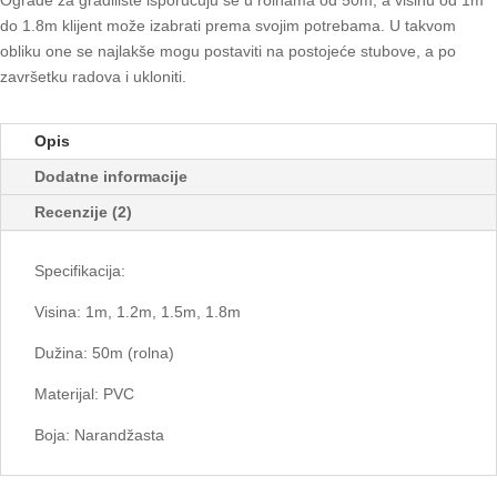
do 1.8m klijent može izabrati prema svojim potrebama. U takvom
obliku one se najlakše mogu postaviti na postojeće stubove, a po
završetku radova i ukloniti.
Opis
Dodatne informacije
Recenzije (2)
Specifikacija:
Visina: 1m, 1.2m, 1.5m, 1.8m
Dužina: 50m (rolna)
Materijal: PVC
Boja: Narandžasta