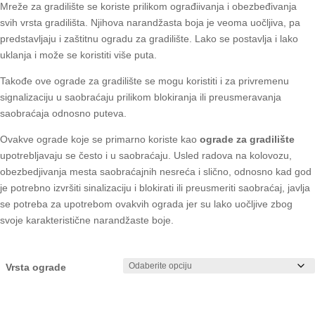
od
Mreže za gradilište se koriste prilikom ograđiivanja i obezbeđivanja
2.980 RSD
svih vrsta gradilišta. Njihova narandžasta boja je veoma uočljiva, pa
do
predstavljaju i zaštitnu ogradu za gradilište. Lako se postavlja i lako
7.450 RSD
uklanja i može se koristiti više puta.
Takođe ove ograde za gradilište se mogu koristiti i za privremenu
signalizaciju u saobraćaju prilikom blokiranja ili preusmeravanja
saobraćaja odnosno puteva.
Ovakve
ograde
koje se primarno koriste kao
ograde
za
gradilište
upotrebljavaju se često i u saobraćaju. Usled radova na kolovozu,
obezbedjivanja mesta saobraćajnih nesreća i slično, odnosno kad god
je potrebno izvršiti sinalizaciju i blokirati
ili
preusmeriti saobraćaj, javlja
se potreba
za
upotrebom ovakvih ograda jer su lako uočljive zbog
svoje karakteristične narandžaste boje.
Vrsta ograde