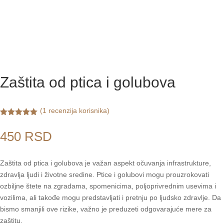
Zaštita od ptica i golubova
(
1
recenzija korisnika)
Ocenjeno
5.00
od 5
450
RSD
na osnovu
ocene kupca
Zaštita od ptica i golubova je važan aspekt očuvanja infrastrukture,
zdravlja ljudi i životne sredine. Ptice i golubovi mogu prouzrokovati
ozbiljne štete na zgradama, spomenicima, poljoprivrednim usevima i
vozilima, ali takođe mogu predstavljati i pretnju po ljudsko zdravlje. Da
bismo smanjili ove rizike, važno je preduzeti odgovarajuće mere za
zaštitu.