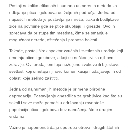
Postoji nekoliko efikasnih i humano usmerenih metoda za
odbijanje ptica i golubova od željenih područja. Jedna od
najčešćih metoda je postavljanje mreža, traka ili bodljikave
žice na površine gde se ptice skupljaju ili gnezde. Ovo ih
sprečava da pristupe tim mestima, čime se smanjuje
mogućnost nereda, oštećenja i prenosa bolesti.
Takođe, postoji širok spektar zvučnih i svetlosnih uređaja koji
ometaju ptice i golubove, a koji su neškodljivi za njihovo
zdravlje. Ovi uređaji emituju neželjene zvukove ili bljeskove
svetlosti koji ometaju njihovu komunikaciju i udaljavaju ih od
oblasti koje želimo zaštititi.
Jedna od najhumanijih metoda je primena prirodne
depredacije. Postavljanje gnezdilica za grabljivice kao što su
sokoli i sove može pomoći u održavanju ravnoteže
populacija ptica i golubova bez nanošenja štete drugim
vrstama.
Važno je napomenuti da je upotreba otrova i drugih štetnih