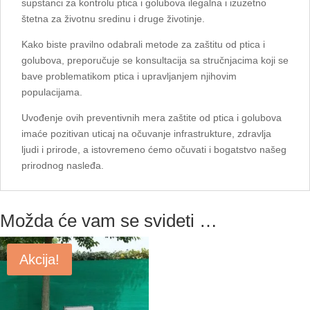
supstanci za kontrolu ptica i golubova ilegalna i izuzetno
štetna za životnu sredinu i druge životinje.
Kako biste pravilno odabrali metode za zaštitu od ptica i
golubova, preporučuje se konsultacija sa stručnjacima koji se
bave problematikom ptica i upravljanjem njihovim
populacijama.
Uvođenje ovih preventivnih mera zaštite od ptica i golubova
imaće pozitivan uticaj na očuvanje infrastrukture, zdravlja
ljudi i prirode, a istovremeno ćemo očuvati i bogatstvo našeg
prirodnog nasleđa.
Možda će vam se svideti …
Akcija!