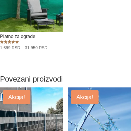
Platno za ograde
Raspon
Ocenjeno
1.699
RSD
–
31.950
RSD
sa
cena:
5.00
od 5
od
1.699 RSD
do
Povezani proizvodi
31.950 RSD
Akcija!
Akcija!