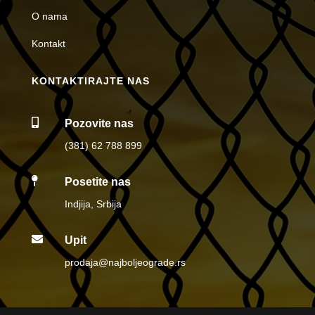
O nama
Kontakt
KONTAKTIRAJTE NAS

Pozovite nas
(381) 62 788 899

Posetite nas
Indjija, Srbija

Upit
prodaja@najboljeograde.rs