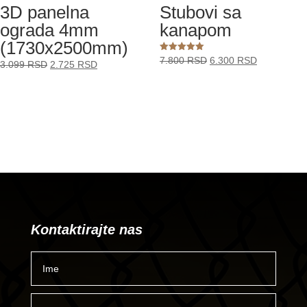
3D panelna
Stubovi sa
ograda 4mm
kanapom
(1730x2500mm)
Originalna
Trenutna
Ocenjeno
7.800
RSD
6.300
RSD
Originalna
Trenutna
3.099
RSD
2.725
RSD
sa
cena
cena
5.00
cena
cena
od 5
je
je:
je
je:
bila:
6.300 RSD.
bila:
2.725 RSD.
7.800 RSD.
3.099 RSD.
Kontaktirajte nas