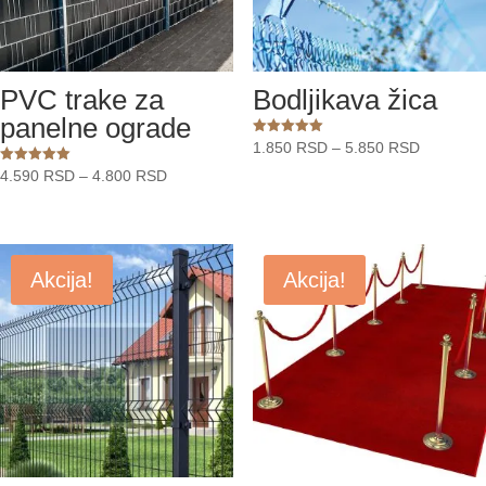
PVC trake za
Bodljikava žica
panelne ograde
Raspon
Ocenjeno
1.850
RSD
–
5.850
RSD
sa
cena:
5.00
Raspon
Ocenjeno
4.590
RSD
–
4.800
RSD
od 5
sa
od
cena:
5.00
od 5
1.850 RS
od
do
4.590 RSD
5.850 RS
do
Akcija!
Akcija!
4.800 RSD