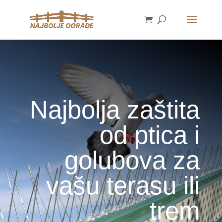
Najbolja zaštita
od ptica i
golubova za
vašu terasu ili
trem