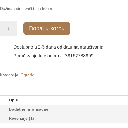
Dužina jedne zaštite je 50cm.
Zaštita
Dodaj u korpu
od
ptica
i
Dostupno u 2-3 dana od datuma naručivanja
golubova
Poručivanje telefonom - +38162788899
količina
Kategorija:
Ograde
Opis
Dodatne informacije
Recenzije (1)