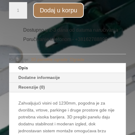
3D
Dodaj u korpu
panelna
ograda
5mm
Dostupno u 2-3 dana od datuma naručivanja
(1230x2500mm)
Poručivanje telefonom - +38162788899
količina
Kategorije:
3D panelne ograde
,
Ograde
Opis
Dodatne informacije
Recenzije (0)
Zahvaljujući visini od 1230mm, pogodna je za
dvorišta, vrtove, parkinge i druge prostore gde nije
potrebna visoka barijera. 3D pregibi panelu daju
dodatnu stabilnost i moderan izgled, dok
jednostavan sistem montaže omogućava brzu