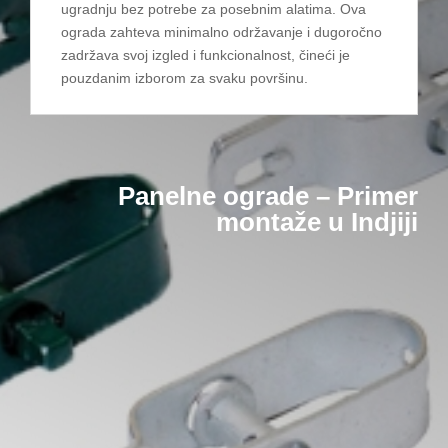
ugradnju bez potrebe za posebnim alatima. Ova
ograda zahteva minimalno održavanje i dugoročno
zadržava svoj izgled i funkcionalnost, čineći je
pouzdanim izborom za svaku površinu.
Panelne ograde – Primer
montaže u Indjiji