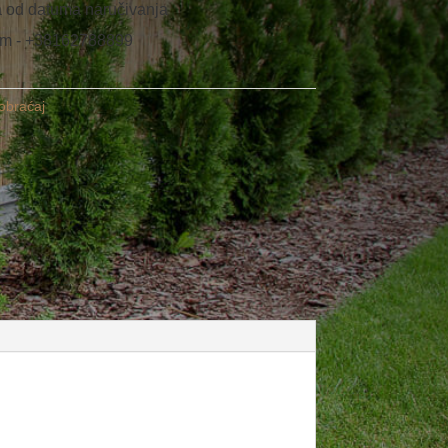
 od datuma naručivanja
nom - +38162788899
obraćaj