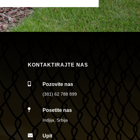
KONTAKTIRAJTE NAS

Pozovite nas
(381) 62 788 899

Posetite nas
Indjija, Srbija

Upit