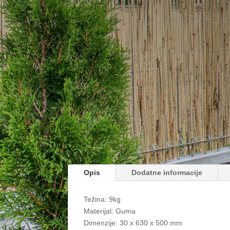
Opis
Dodatne informacije
Težina: 9kg
Materijal: Guma
Dimenzije: 30 x 630 x 500 mm